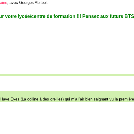
aine
, avec Georges Abitbol.
ur votre lycée/centre de formation !!! Pensez aux futurs BTS
 Have Eyes (La colline à des oreilles) qui m'a l'air bien saignant vu la premiè