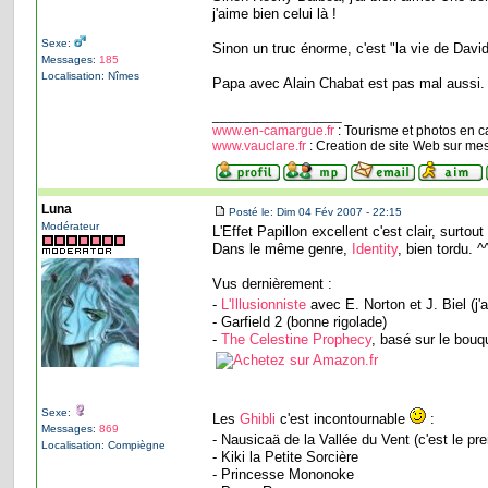
j'aime bien celui là !
Sexe:
Sinon un truc énorme, c'est "la vie de David
Messages:
185
Localisation: Nîmes
Papa avec Alain Chabat est pas mal aussi. M
_________________
www.en-camargue.fr
: Tourisme et photos en 
www.vauclare.fr
: Creation de site Web sur me
Luna
Posté le: Dim 04 Fév 2007 - 22:15
Modérateur
L'Effet Papillon excellent c'est clair, surtou
Dans le même genre,
Identity
, bien tordu. ^
Vus dernièrement :
-
L'Illusionniste
avec E. Norton et J. Biel (j
- Garfield 2 (bonne rigolade)
-
The Celestine Prophecy
, basé sur le bouq
Sexe:
Les
Ghibli
c'est incontournable
:
Messages:
869
- Nausicaä de la Vallée du Vent (c'est le prem
Localisation: Compiègne
- Kiki la Petite Sorcière
- Princesse Mononoke