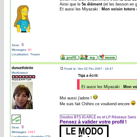
Ainsi que le
5e élément
(et les besson en g
Et aussi les Miyazaki :
Mon voisin totoro
Sexe:
Messages:
90
Localisation: Troyes
dununfolette
Posté le: Ven 02 Fév 2007 - 19:47
Modérateur
Tiga a écrit:
Et aussi les Miyazaki :
Mon vo
Moi aussi j'adore !
Me suis fait Chihiro ce vouikend encore
_________________
Doudou BTS IG ARLE eu et LP Réseaux Sans Fil e
Pensez à valider votre profil !
Sexe:
Messages:
2497
Localisation: chambéry (73)