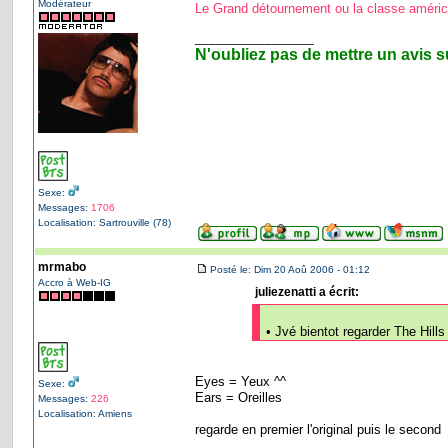
Modérateur
Le Grand détournement ou la classe améric
_________________
N'oubliez pas de mettre un avis s
Sexe:
Messages:
1706
Localisation: Sartrouville (78)
mrmabo
Posté le: Dim 20 Aoû 2006 - 01:12
Accro à Web-IG
juliezenatti a écrit:
• Jvé bientot regarder The Hills
Eyes = Yeux ^^
Sexe:
Ears = Oreilles
Messages:
226
Localisation: Amiens
regarde en premier l'original puis le second