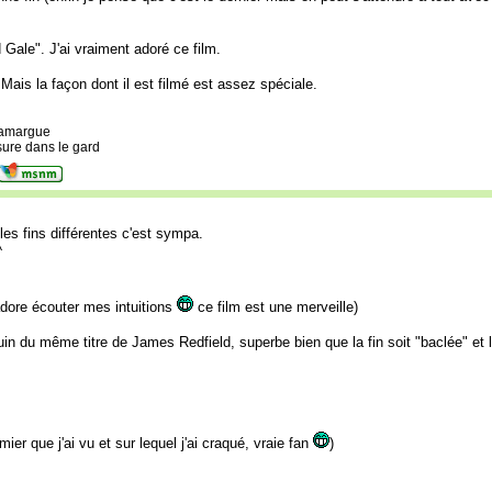
 Gale". J'ai vraiment adoré ce film.
ais la façon dont il est filmé est assez spéciale.
camargue
sure dans le gard
t les fins différentes c'est sympa.
^
'adore écouter mes intuitions
ce film est une merveille)
uin du même titre de James Redfield, superbe bien que la fin soit "baclée" et la
ier que j'ai vu et sur lequel j'ai craqué, vraie fan
)