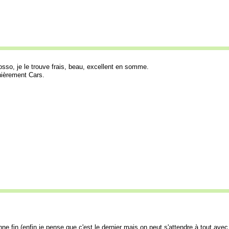
sso, je le trouve frais, beau, excellent en somme.
rnièrement Cars.
ne fin (enfin je pense que c'est le dernier mais on peut s'attendre à tout ave