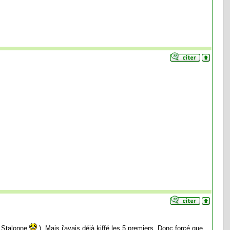
c Stalonne
). Mais j'avais déjà kiffé les 5 premiers. Donc forcé que