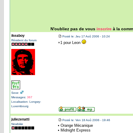
N'oubliez pas de vous
inscrire
à la commu
ikeaboy
Posté le: Jeu 17 Aoû 2006 - 10:24
Résident du forum
+1 pour Leon
Sexe:
Messages:
367
Localisation: Longwy-
Luxembourg
juliezenatti
Posté le: Ven 18 Aoû 2006 - 19:46
Newbiiiie
• Orange Mécanique
• Midnight Express