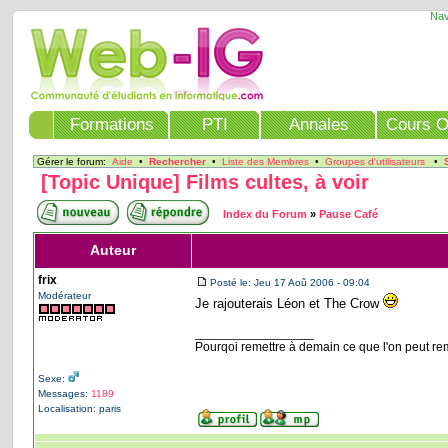
Nav
Formations
PTI
Annales
Cours O
Gérer le forum:
Aide
•
Rechercher
•
Liste des Membres
•
Groupes d'utilisateurs
•
[Topic Unique] Films cultes, à voir
Index du Forum
»
Pause Café
Auteur
frix
Posté le: Jeu 17 Aoû 2006 - 09:04
Modérateur
Je rajouterais Léon et The Crow
_________________
Pourqoi remettre à demain ce que l'on peut r
Sexe:
Messages:
1189
Localisation: paris