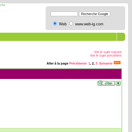
erche
Web
www.web-ig.com
Voir le sujet suivant
Voir le sujet précédent
Aller à la page
Précédente
1
,
2
,
3
Suivante