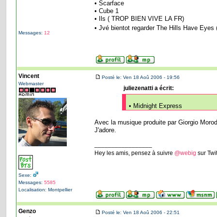
• Scarface
• Cube 1
• Ils ( TROP BIEN VIVE LA FR)
• Jvé bientot regarder The Hills Have Eyes (
Messages:
12
Vincent
Posté le: Ven 18 Aoû 2006 - 19:56
Webmaster
juliezenatti a écrit:
• Midnight Express
Avec la musique produite par Giorgio Morod
J'adore.
_________________
Hey les amis, pensez à suivre
@webig
sur Twi
Sexe:
Messages:
5585
Localisation: Montpellier
Genzo
Posté le: Ven 18 Aoû 2006 - 22:51