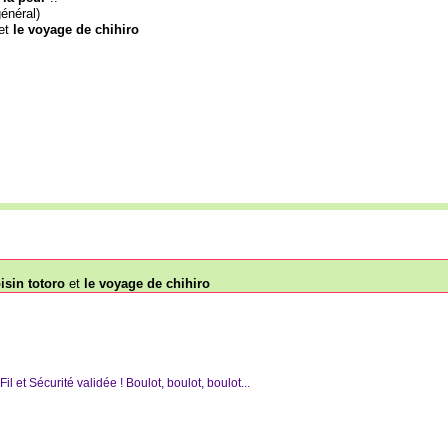
énéral)
et
le voyage de chihiro
isin totoro
et
le voyage de chihiro
t Sécurité validée ! Boulot, boulot, boulot...