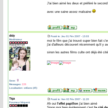
J'ai bien aimé les deux et préféré le second
avec une saine assez malsaine
didy
Posté le: Jeu 01 Fév 2007 - 13:03
Modérateur
moi le film que j'ai trouvé super bien fait c'
j'ai d'ailleurs découvert récemment qu'il y av
sinon les autres films culte ont déjà été cit
_________________
Sexe:
Messages:
226
Localisation: orléans (45)
Tiga
Posté le: Ven 02 Fév 2007 - 11:20
Forumeur fréquent
Ah oui
l'effet papillon
j'ai bien aimé
Sinon moi bien évidemment c'est
la cité d