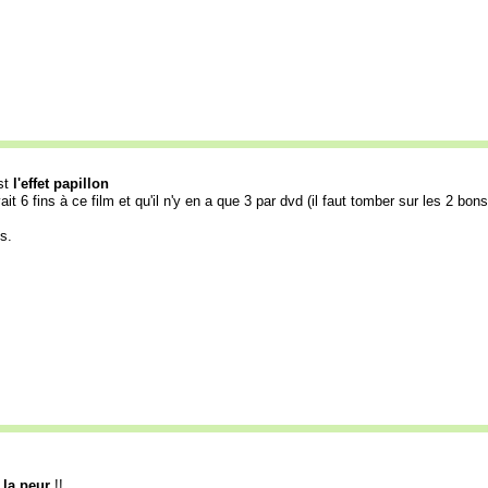
est
l'effet papillon
ait 6 fins à ce film et qu'il n'y en a que 3 par dvd (il faut tomber sur les 2 bons
és.
e la peur
!!