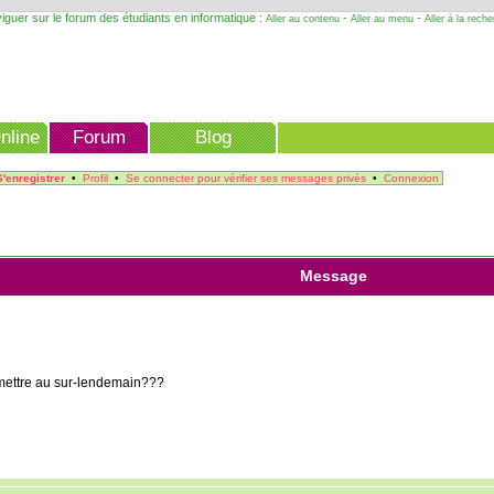
iguer sur le forum des étudiants en informatique :
-
-
Aller au contenu
Aller au menu
Aller à la rech
nline
Forum
Blog
S'enregistrer
•
Profil
•
Se connecter pour vérifier ses messages privés
•
Connexion
Message
emettre au sur-lendemain???