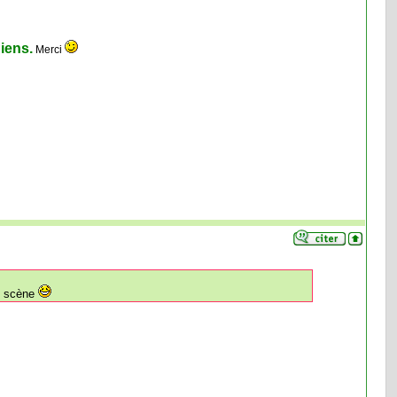
iens.
Merci
re scène