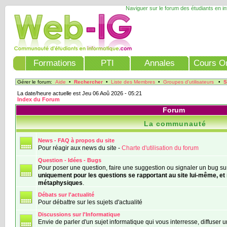
Naviguer sur le forum des étudiants en i
Formations
PTI
Annales
Cours On
Gérer le forum:
Aide
•
Rechercher
•
Liste des Membres
•
Groupes d'utilisateurs
•
S
La date/heure actuelle est Jeu 06 Aoû 2026 - 05:21
Index du Forum
Forum
La communauté
News - FAQ à propos du site
Pour réagir aux news du site -
Charte d'utilisation du forum
Question - Idées - Bugs
Pour poser une question, faire une suggestion ou signaler un bug sur
uniquement pour les questions se rapportant au site lui-même, et
métaphysiques
.
Débats sur l'actualité
Pour débattre sur les sujets d'actualité
Discussions sur l'Informatique
Envie de parler d'un sujet informatique qui vous interresse, diffuser 