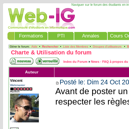
Naviguer sur le forum des étudiants en i
Formations
PTI
Annales
Cours On
Gérer le forum:
Aide
•
Rechercher
•
Liste des Membres
•
Groupes d'utilisateurs
•
S
Charte & Utilisation du forum
Index du Forum
»
News - FAQ à propos du 
Auteur
Posté le: Dim 24 Oct 20
Vincent
Webmaster
Avant de poster un
respecter les règle