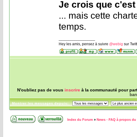
Je crois que c'est
... mais cette char
temps.
_________________
Hey les amis, pensez à suivre
@webig
sur Twit
N'oubliez pas de vous
inscrire
à la communauté pour parti
ban
Montrer les messages depuis:
Index du Forum
»
News - FAQ à propos du 