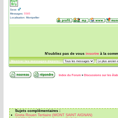
Sexe:
Messages:
5585
Localisation: Montpellier
N'oubliez pas de vous
inscrire
à la commu
Montrer les messages depuis:
Index du Forum
»
Discussions sur les éta
Sujets complémentaires :
Greta Rouen Tertiaire (MONT SAINT AIGNAN)