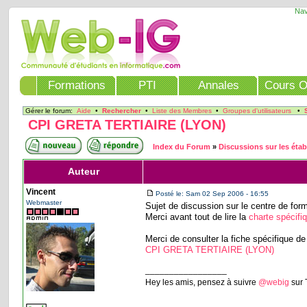
Nav
Formations
PTI
Annales
Cours O
Gérer le forum:
Aide
•
Rechercher
•
Liste des Membres
•
Groupes d'utilisateurs
•
CPI GRETA TERTIAIRE (LYON)
Index du Forum
»
Discussions sur les éta
Auteur
Vincent
Posté le: Sam 02 Sep 2006 - 16:55
Webmaster
Sujet de discussion sur le centre de form
Merci avant tout de lire la
charte spécifi
Merci de consulter la fiche spécifique de
CPI GRETA TERTIAIRE (LYON)
_________________
Hey les amis, pensez à suivre
@webig
sur 