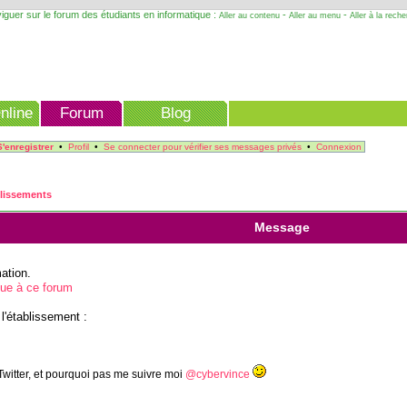
iguer sur le forum des étudiants en informatique :
-
-
Aller au contenu
Aller au menu
Aller à la rech
nline
Forum
Blog
S'enregistrer
•
Profil
•
Se connecter pour vérifier ses messages privés
•
Connexion
blissements
Message
ation.
que à ce forum
 l'établissement :
Twitter, et pourquoi pas me suivre moi
@cybervince