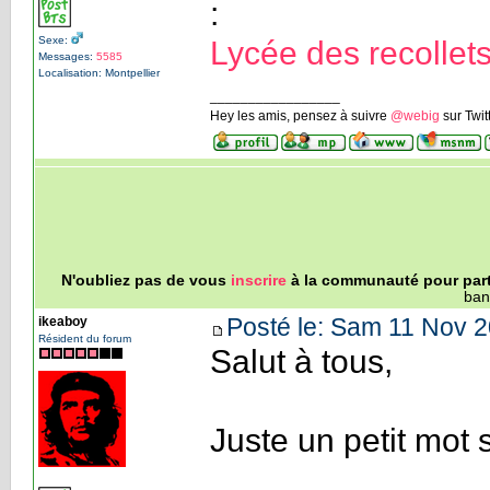
:
Sexe:
Lycée des recolle
Messages:
5585
Localisation: Montpellier
_________________
Hey les amis, pensez à suivre
@webig
sur Twit
N'oubliez pas de vous
inscrire
à la communauté pour parti
ban
Posté le: Sam 11 Nov 2
ikeaboy
Résident du forum
Salut à tous,
Juste un petit mot 