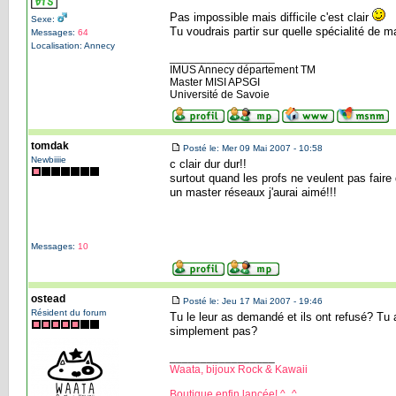
Pas impossible mais difficile c'est clair
Sexe:
Tu voudrais partir sur quelle spécialité de m
Messages:
64
Localisation: Annecy
_________________
IMUS Annecy département TM
Master MISI APSGI
Université de Savoie
tomdak
Posté le: Mer 09 Mai 2007 - 10:58
Newbiiiie
c clair dur dur!!
surtout quand les profs ne veulent pas faire
un master réseaux j'aurai aimé!!!
Messages:
10
ostead
Posté le: Jeu 17 Mai 2007 - 19:46
Résident du forum
Tu le leur as demandé et ils ont refusé? Tu a
simplement pas?
_________________
Waata, bijoux Rock & Kawaii
Boutique enfin lancée! ^_^