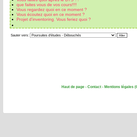
que faites vous de vos cours!!!!
Vous regardez quoi en ce moment ?
Vous écoutez quoi en ce moment ?
Projet d'inventoring. Vous feriez quoi ?
Sauter vers:
Haut de page
-
Contact
-
Mentions légales
(