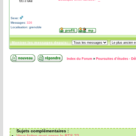
Sexe:
Messages:
326
Localisation: grenoble
Montrer les messages depuis:
Index du Forum
»
Poursuites d'études - D
Sujets complémentaires :
Vous faites quoi apres le BTS ??