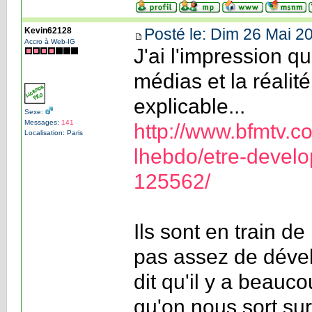
Posté le: Dim 26 Mai 2
Kevin62128
Accro à Web-IG
J'ai l'impression qu
médias et la réalité
explicable...
Sexe:
Messages:
141
http://www.bfmtv.c
Localisation: Paris
lhebdo/etre-develo
125562/
Ils sont en train de 
pas assez de déve
dit qu'il y a beauco
qu'on nous sort su