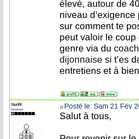
élevé, autour de 40
niveau d’exigence p
sur comment te pos
peut valoir le coup
genre via du
coach
dijonnaise
si t’es d
entretiens et à bien
Posté le: Sam 21 Fév 2
Yax99
Newbiiiie
Salut à tous,
Pour revenir sur le