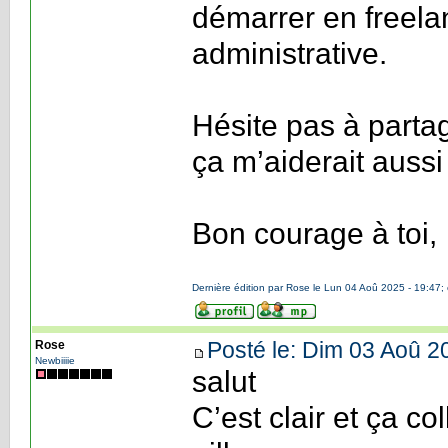
démarrer en freelan
administrative.
Hésite pas à parta
ça m’aiderait aussi 
Bon courage à toi,
Dernière édition par Rose le Lun 04 Aoû 2025 - 19:47; é
Posté le: Dim 03 Aoû 2
Rose
Newbiiiie
salut
C’est clair et ça co