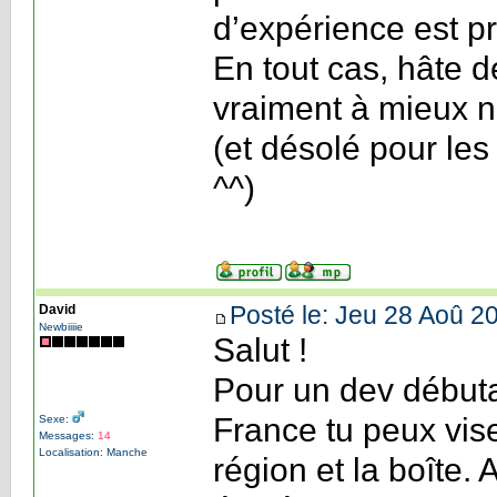
d’expérience est p
En tout cas, hâte d
vraiment à mieux n
(et désolé pour les 
^^)
Posté le: Jeu 28 Aoû 2
David
Newbiiiie
Salut !
Pour un dev début
France tu peux vise
Sexe:
Messages:
14
Localisation: Manche
région et la boîte.