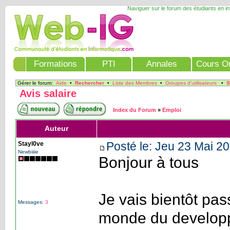
Naviguer sur le forum des étudiants en i
Formations
PTI
Annales
Cours On
Gérer le forum:
Aide
•
Rechercher
•
Liste des Membres
•
Groupes d'utilisateurs
•
S
Avis salaire
Index du Forum
»
Emploi
Auteur
Posté le: Jeu 23 Mai 20
Stayl0ve
Newbiiiie
Bonjour à tous
Je vais bientôt pas
Messages:
3
monde du developpe