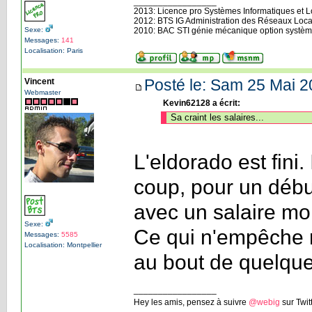
_________________
2013: Licence pro Systèmes Informatiques et Log
2012: BTS IG Administration des Réseaux Loca
Sexe:
2010: BAC STI génie mécanique option systèm
Messages:
141
Localisation: Paris
Posté le: Sam 25 Mai 2
Vincent
Webmaster
Kevin62128 a écrit:
Sa craint les salaires...
L'eldorado est fini.
coup, pour un débu
avec un salaire mo
Sexe:
Ce qui n'empêche n
Messages:
5585
Localisation: Montpellier
au bout de quelqu
_________________
Hey les amis, pensez à suivre
@webig
sur Twit