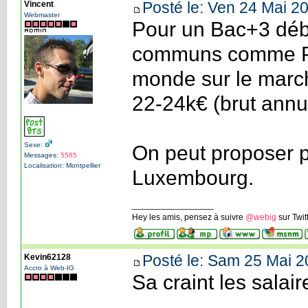
Posté le: Ven 24 Mai 20
Vincent
Webmaster
Pour un Bac+3 débu
communs comme PH
monde sur le march
22-24k€ (brut annu
Sexe:
On peut proposer pl
Messages:
5585
Localisation: Montpellier
Luxembourg.
_________________
Hey les amis, pensez à suivre
@webig
sur Twit
Posté le: Sam 25 Mai 2
Kevin62128
Accro à Web-IG
Sa craint les salaire