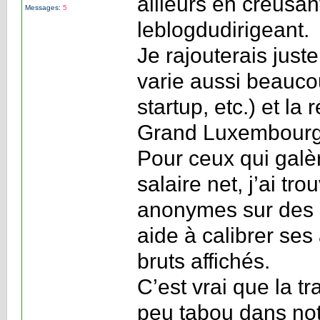
ailleurs en creusan
Messages:
5
leblogdudirigeant
.
Je rajouterais just
varie aussi beaucou
startup, etc.) et la
Grand Luxembourg, 
Pour ceux qui galèr
salaire net, j’ai tr
anonymes sur des 
aide à calibrer ses 
bruts affichés.
C’est vrai que la t
peu tabou dans not