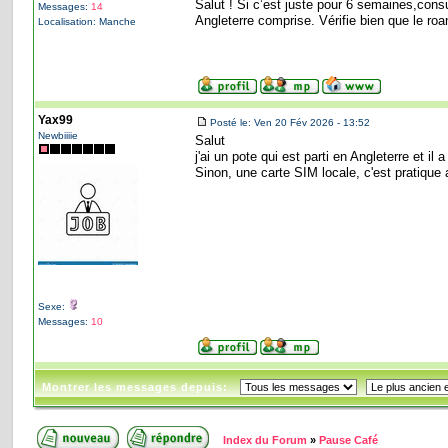
Salut ! Si c’est juste pour 6 semaines,con
Messages:
14
Angleterre comprise. Vérifie bien que le roa
Localisation: Manche
Yax99
Posté le: Ven 20 Fév 2026 - 13:52
Newbiiiie
Salut
j'ai un pote qui est parti en Angleterre et 
Sinon, une carte SIM locale, c'est pratique 
Sexe:
Messages:
10
Montrer les messages depuis:
Index du Forum
»
Pause Café