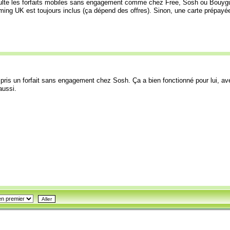
sulte les forfaits mobiles sans engagement comme chez Free, Sosh ou Bouygue
ming UK est toujours inclus (ça dépend des offres). Sinon, une carte prépayée l
il a pris un forfait sans engagement chez Sosh. Ça a bien fonctionné pour lui, a
aussi.