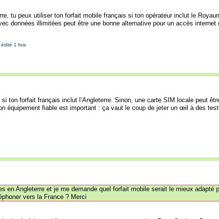
e, tu peux utiliser ton forfait mobile français si ton opérateur inclut le Roy
ec données illimitées peut être une bonne alternative pour un accès interne
édité 1 fois
r si ton forfait français inclut l’Angleterre. Sinon, une carte SIM locale peut 
on équipement fiable est important : ça vaut le coup de jeter un œil à des t
ines en Angleterre et je me demande quel forfait mobile serait le mieux adapt
léphoner vers la France ? Merci