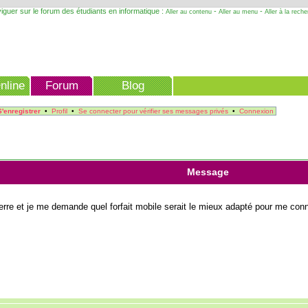
iguer sur le forum des étudiants en informatique :
-
-
Aller au contenu
Aller au menu
Aller à la rech
nline
Forum
Blog
S'enregistrer
•
Profil
•
Se connecter pour vérifier ses messages privés
•
Connexion
Message
terre et je me demande quel forfait mobile serait le mieux adapté pour me co