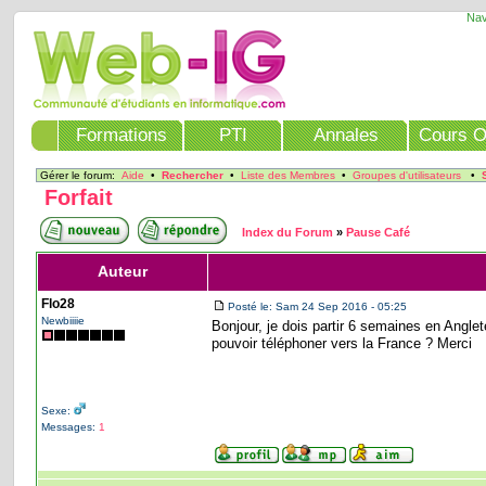
Nav
Formations
PTI
Annales
Cours O
Gérer le forum:
Aide
•
Rechercher
•
Liste des Membres
•
Groupes d'utilisateurs
•
Forfait
Index du Forum
»
Pause Café
Auteur
Flo28
Posté le: Sam 24 Sep 2016 - 05:25
Newbiiiie
Bonjour, je dois partir 6 semaines en Angle
pouvoir téléphoner vers la France ? Merci
Sexe:
Messages:
1