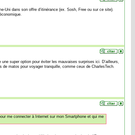
aume-Uni dans son offre d’itinérance (ex. Sosh, Free ou sur
ce site
).
t économique.
être une super option pour éviter les mauvaises surprises
ici
. D’ailleurs,
ests de matos pour voyager tranquille, comme ceux de CharlesTech.
é pour me connecter à Internet sur mon Smartphone et qui me