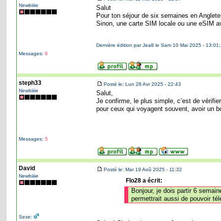
Newbiiiie
Salut
Pour ton séjour de six semaines en Angleterr
Sinon, une carte SIM locale ou une eSIM av
Dernière édition par Jea8 le Sam 10 Mai 2025 - 13:01; 
Messages:
6
steph33
Posté le: Lun 28 Avr 2025 - 22:43
Newbiiiie
Salut,
Je confirme, le plus simple, c’est de vérifie
pour ceux qui voyagent souvent, avoir un b
Messages:
5
David
Posté le: Mar 19 Aoû 2025 - 11:32
Newbiiiie
Flo28 a écrit:
Bonjour, je dois partir 6 sema
permettrait aussi de pouvoir té
Sexe: