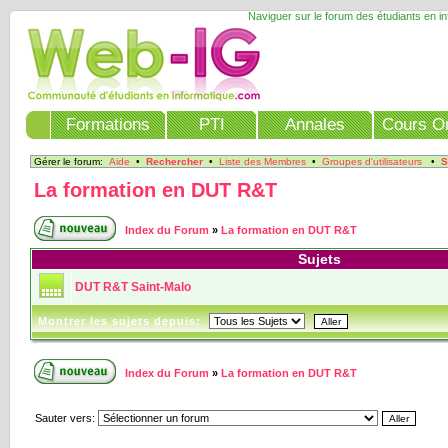
Naviguer sur le forum des étudiants en i
Formations
PTI
Annales
Cours On
Gérer le forum:
Aide
•
Rechercher
•
Liste des Membres
•
Groupes d'utilisateurs
•
S
La formation en DUT R&T
Index du Forum
»
La formation en DUT R&T
Sujets
DUT R&T Saint-Malo
Montrer les sujets depuis:
Index du Forum
»
La formation en DUT R&T
Sauter vers: