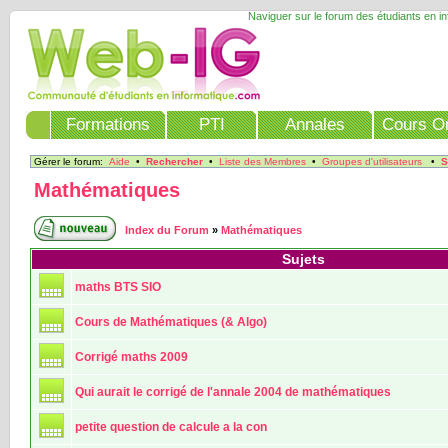
Naviguer sur le forum des étudiants en i
Formations
PTI
Annales
Cours On
Gérer le forum:
Aide
•
Rechercher
•
Liste des Membres
•
Groupes d'utilisateurs
•
S
Mathématiques
Index du Forum
»
Mathématiques
Sujets
maths BTS SIO
Cours de Mathématiques (& Algo)
Corrigé maths 2009
Qui aurait le corrigé de l'annale 2004 de mathématiques
petite question de calcule a la con