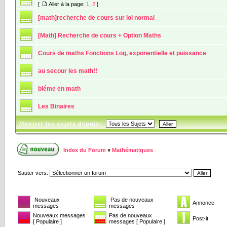
[
Aller à la page:
1
,
2
]
[math]recherche de cours sur loi normal
[Math] Recherche de cours + Option Maths
Cours de maths Fonctions Log, exponentielle et puissance
au secour les math!!
bléme en math
Les Binaires
Montrer les sujets depuis:
Index du Forum
»
Mathématiques
Sauter vers:
Nouveaux
Pas de nouveaux
Annonce
messages
messages
Nouveaux messages
Pas de nouveaux
Post-it
[ Populaire ]
messages [ Populaire ]