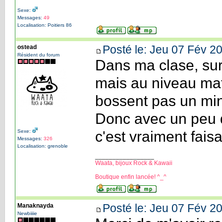
Sexe:
Messages:
49
Localisation: Poitiers 86
Posté le: Jeu 07 Fév 20
ostead
Résident du forum
Dans ma clase, sur 
mais au niveau mat
bossent pas un mi
Donc avec un peu de
Sexe:
c'est vraiment fais
Messages:
326
Localisation: grenoble
_________________
Waata, bijoux Rock & Kawaii
Boutique enfin lancée! ^_^
Posté le: Jeu 07 Fév 20
Manaknayda
Newbiiiie