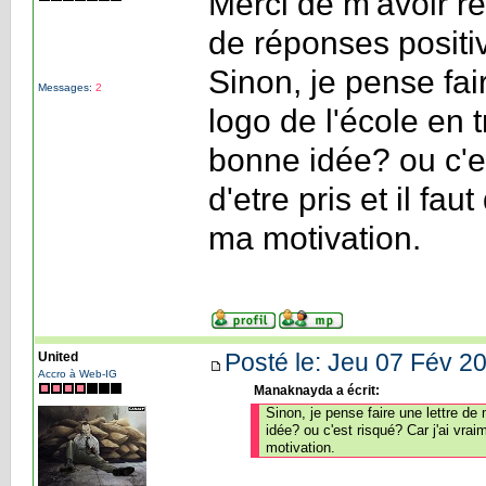
Merci de m'avoir re
de réponses positi
Sinon, je pense fai
Messages:
2
logo de l'école en 
bonne idée? ou c'es
d'etre pris et il f
ma motivation.
Posté le: Jeu 07 Fév 20
United
Accro à Web-IG
Manaknayda a écrit:
Sinon, je pense faire une lettre de
idée? ou c'est risqué? Car j'ai vrai
motivation.