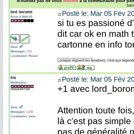
N'oubliez pas de vous
inscrire
à la communauté pour parti
ban
Posté le: Mar 05 Fév 2
lord_boromir
Accro à Web-IG
si tu es passioné d
dit car ok en math 
cartonne en info ton
Sexe:
Messages:
103
Localisation: Rouen
_________________
Lorsque régnent les tenebres, c'est aux légen
Posté le: Mar 05 Fév 2
frix
Modérateur
+1 avec lord_boro
Attention toute foi
Sexe:
Messages:
1189
Localisation: paris
là c'est pas simple
pas de généralité m