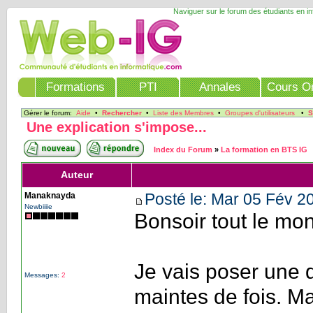
Naviguer sur le forum des étudiants en i
Formations
PTI
Annales
Cours On
Gérer le forum:
Aide
•
Rechercher
•
Liste des Membres
•
Groupes d'utilisateurs
•
S
Une explication s'impose...
Index du Forum
»
La formation en BTS IG
Auteur
Posté le: Mar 05 Fév 2
Manaknayda
Newbiiiie
Bonsoir tout le mo
Je vais poser une 
Messages:
2
maintes de fois. Ma