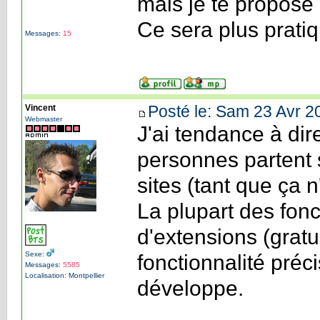
mais je te propose
Ce sera plus pratiq
Messages:
15
Posté le: Sam 23 Avr 2
Vincent
Webmaster
J'ai tendance à di
personnes partent 
sites (tant que ça n
La plupart des fonc
d'extensions (gratui
Sexe:
fonctionnalité préci
Messages:
5585
Localisation: Montpellier
développe.