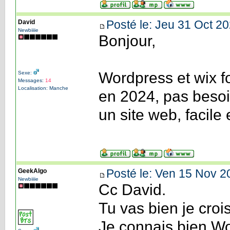
Posté le: Jeu 31 Oct 20
David
Newbiiiie
Bonjour,
Wordpress et wix fo
Sexe:
Messages:
14
Localisation: Manche
en 2024, pas besoi
un site web, facile 
Posté le: Ven 15 Nov 2
GeekAlgo
Newbiiiie
Cc David.
Tu vas bien je croi
Je connais bien Wo