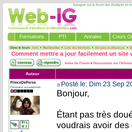
Naviguer sur le forum des étudiants en i
Formations
PTI
Annales
Cours On
Gérer le forum:
Aide
•
Rechercher
•
Liste des Membres
•
Groupes d'utilisateurs
•
S
Comment mettre a jour facilement un site
Index du Forum
»
Discussions sur l'Inform
Auteur
Posté le: Dim 23 Sep 2
PrinceDePerse
Forumeur occasionnel
Bonjour,
Étant pas très dou
voudrais avoir des 