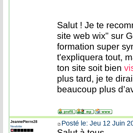
Salut ! Je te rec
site web wix" sur 
formation super sym
t'expliquera tout, 
ton site soit bien
vi
plus tard, je te di
beaucoup plus d’a
Posté le: Jeu 12 Juin 2
JeannePierre28
Newbiiiie
Salut à tous,