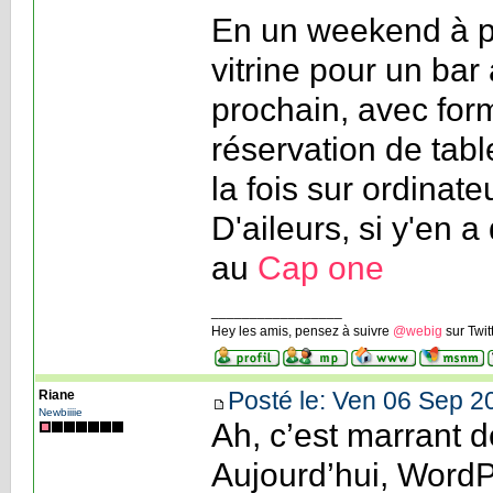
En un weekend à pei
vitrine pour un bar 
prochain, avec form
réservation de table
la fois sur ordinate
D'aileurs, si y'en a
au
Cap one
_________________
Hey les amis, pensez à suivre
@webig
sur Twit
Posté le: Ven 06 Sep 2
Riane
Newbiiiie
Ah, c’est marrant 
Aujourd’hui, WordPr