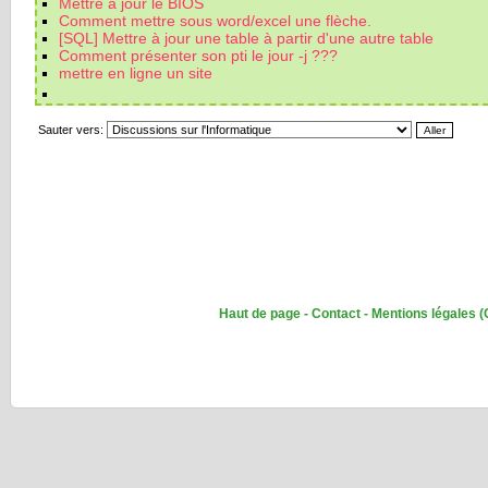
Mettre a jour le BIOS
Comment mettre sous word/excel une flèche.
[SQL] Mettre à jour une table à partir d'une autre table
Comment présenter son pti le jour -j ???
mettre en ligne un site
Sauter vers:
Haut de page
-
Contact
-
Mentions légales
(