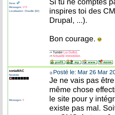
Si tu ne comptes pa
Sexe:
Messages:
270
inspires toi des 
Localisation: Chaville (92)
Drupal, ...).
Bon courage.
_________________
-> Tumblr
Loi Duflot
.
->
Actualité immobilier
.
Posté le: Mar 26 Mar 2
soniaMAC
Newbiiiie
Je ne vais pas être 
même chose effect
le site pour y intég
Messages:
5
existe pas mal. Soi