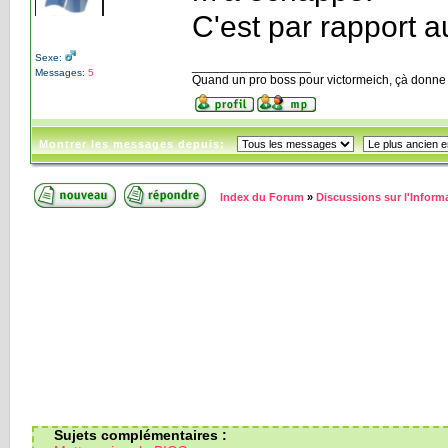
C'est par rapport 
Sexe:
_________________
Messages:
5
Quand un pro boss pour
victormeich
, çà donne
Montrer les messages depuis:
Index du Forum
»
Discussions sur l'Inform
Sujets complémentaires :