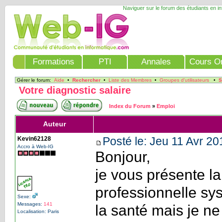
Naviguer sur le forum des étudiants en i
Formations
PTI
Annales
Cours On
Gérer le forum:
Aide
•
Rechercher
•
Liste des Membres
•
Groupes d'utilisateurs
•
S
Votre diagnostic salaire
Index du Forum
»
Emploi
Auteur
Posté le: Jeu 11 Avr 20
Kevin62128
Accro à Web-IG
Bonjour,
je vous présente la 
professionnelle sys
Sexe:
Messages:
141
la santé mais je n
Localisation: Paris