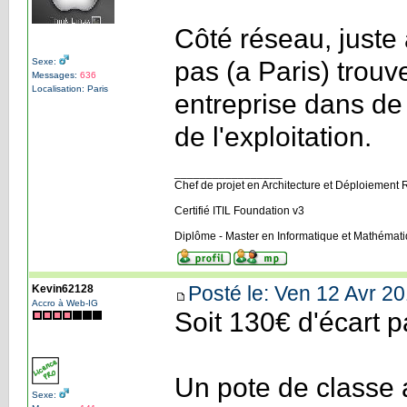
Côté réseau, juste
Sexe:
pas (a Paris) trou
Messages:
636
Localisation: Paris
entreprise dans de 
de l'exploitation.
_________________
Chef de projet en Architecture et Déploiement 
Certifié ITIL Foundation v3
Diplôme - Master en Informatique et Mathémat
Posté le: Ven 12 Avr 20
Kevin62128
Accro à Web-IG
Soit 130€ d'écart p
Un pote de classe 
Sexe: