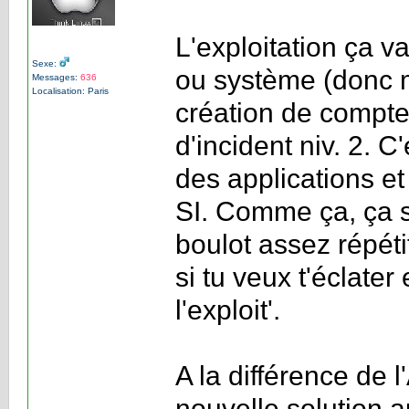
L'exploitation ça v
Sexe:
ou système (donc m
Messages:
636
Localisation: Paris
création de compte
d'incident niv. 2. C
des applications e
SI. Comme ça, ça s
boulot assez répétit
si tu veux t'éclate
l'exploit'.
A la différence de 
nouvelle solution 