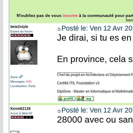
N'oubliez pas de vous
inscrire
à la communauté pour parti
ban
Posté le: Ven 12 Avr 20
bete2style
Expert du forum
Je dirai, si tu es 
En province, cela 
_________________
Chef de projet en Architecture et Déploiement 
Sexe:
Messages:
636
Certifié ITIL Foundation v3
Localisation: Paris
Diplôme - Master en Informatique et Mathémat
Posté le: Ven 12 Avr 20
Kevin62128
Accro à Web-IG
28000 avec ou sans