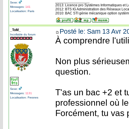
_________________
Sexe:
2013: Licence pro Systèmes Informatiques et Log
Messages:
141
2012: BTS IG Administration des Réseaux Loca
Localisation: Paris
2010: BAC STI génie mécanique option systèm
Posté le: Sam 13 Avr 2
_ToM_
Incollable du forum
À comprendre l'util
Non plus sérieusem
question.
Sexe:
T'as un bac +2 et 
Messages:
1131
Localisation: Fresnes
professionnel où le
Forcément, tu vas 