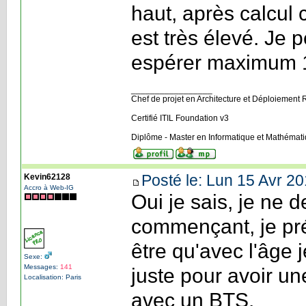
haut, après calcul 
est très élevé. Je
espérer maximum 
_________________
Chef de projet en Architecture et Déploiement 
Certifié ITIL Foundation v3
Diplôme - Master en Informatique et Mathémat
Posté le: Lun 15 Avr 20
Kevin62128
Accro à Web-IG
Oui je sais, je ne 
commençant, je pré
être qu'avec l'âge 
Sexe:
Messages:
141
juste pour avoir un
Localisation: Paris
avec un BTS.