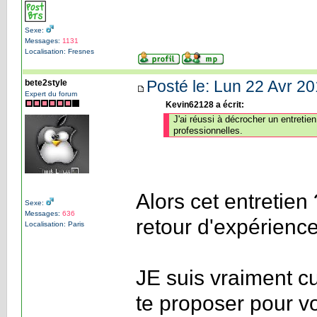
Sexe:
Messages:
1131
Localisation: Fresnes
Posté le: Lun 22 Avr 20
bete2style
Expert du forum
Kevin62128 a écrit:
J'ai réussi à décrocher un entretie
professionnelles.
Alors cet entretien
Sexe:
Messages:
636
retour d'expérience
Localisation: Paris
JE suis vraiment c
te proposer pour voi