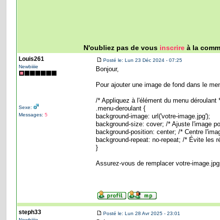
N'oubliez pas de vous
inscrire
à la commu
Louis261
Posté le: Lun 23 Déc 2024 - 07:25
Newbiiiie
Bonjour,
Pour ajouter une image de fond dans le men
/* Appliquez à l'élément du menu déroulant 
Sexe:
.menu-deroulant {
Messages:
5
background-image: url('votre-image.jpg');
background-size: cover; /* Ajuste l'image pour
background-position: center; /* Centre l'ima
background-repeat: no-repeat; /* Évite les ré
}
Assurez-vous de remplacer votre-image.jpgp
steph33
Posté le: Lun 28 Avr 2025 - 23:01
Newbiiiie