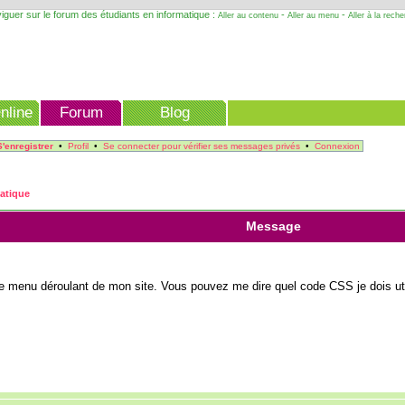
iguer sur le forum des étudiants en informatique :
-
-
Aller au contenu
Aller au menu
Aller à la rech
nline
Forum
Blog
S'enregistrer
•
Profil
•
Se connecter pour vérifier ses messages privés
•
Connexion
matique
Message
le menu déroulant de mon site. Vous pouvez me dire quel code CSS je dois uti