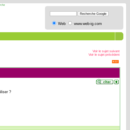
erche
Web
www.web-ig.com
Voir le sujet suivant
Voir le sujet précédent
liser ?