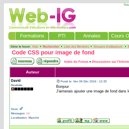
Nav
Formations
PTI
Annales
Cours O
Gérer le forum:
Aide
•
Rechercher
•
Liste des Membres
•
Groupes d'utilisateurs
•
Code CSS pour image de fond
Index du Forum
»
Discussions sur l'Infor
Auteur
David
Posté le: Ven 06 Déc 2024 - 12:35
Newbiiiie
Bonjour
J'aimerais ajouter une image de fond dans 
Sexe:
Messages:
14
Localisation: Manche