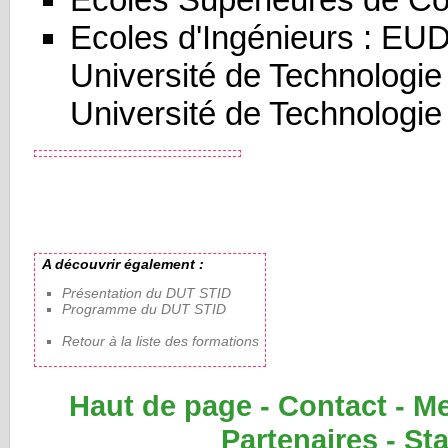
Ecoles d'Ingénieurs : EUD
Université de Technologie
Université de Technologi
A découvrir également :
Présentation du DUT STID
Programme du DUT STID
Retour à la liste des formations
Haut de page
-
Contact
-
Me
Partenaires
-
Sta