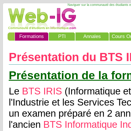
Naviguer sur la communauté des étudiants e
Formations
PTI
Annales
Cours On
Présentation du BTS 
Présentation de la for
Le
BTS IRIS
(Informatique e
l'Industrie et les Services Te
un examen préparé en 2 année
l'ancien
BTS Informatique Ind