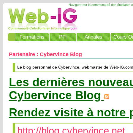
Naviguer sur la communauté des étudiants e
Formations
PTI
Annales
Cours On
Partenaire : Cybervince Blog
Le blog personnel de Cybervince, webmaster de Web-IG.co
Les dernières nouvea
Cybervince Blog
Rendez visite à notre 
http://blog.cybervince.net