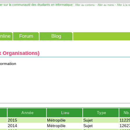
er sur la communauté des étudiants en informatique :
-
-
Aller au contenu
Aller au menu
Aller à la 
nline
Forum
Blog
x Organisations)
formation
Année
Lieu
Type
Nb
2015
Métropôle
Sujet
1122
2014
Métropôle
Sujet
1262