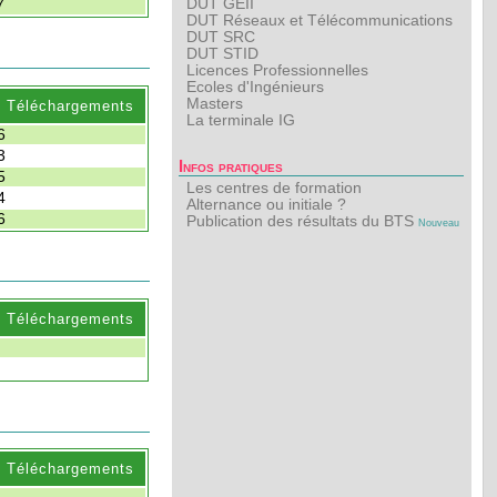
DUT GEII
7
DUT Réseaux et Télécommunications
DUT SRC
DUT STID
Licences Professionnelles
Ecoles d'Ingénieurs
Masters
. Téléchargements
La terminale IG
6
3
Infos pratiques
5
Les centres de formation
4
Alternance ou initiale ?
6
Publication des résultats du BTS
Nouveau
. Téléchargements
. Téléchargements