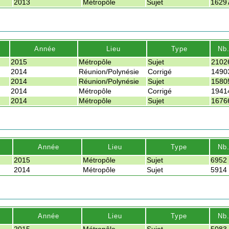
2013
Métropôle
Sujet
1629
Année
Lieu
Type
Nb
2015
Métropôle
Sujet
2102
2014
Réunion/Polynésie
Corrigé
1490
2014
Réunion/Polynésie
Sujet
1580
2014
Métropôle
Corrigé
1941
2014
Métropôle
Sujet
1676
Année
Lieu
Type
Nb
2015
Métropôle
Sujet
6952
2014
Métropôle
Sujet
5914
Année
Lieu
Type
Nb