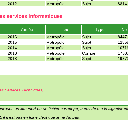
2012
Métropôle
Sujet
8814
es services informatiques
Année
Lieu
Type
Nb
2016
Métropôle
Sujet
8447
2015
Métropôle
Sujet
1285
2014
Métropôle
Sujet
1071
2013
Métropôle
Corrigé
1758
2013
Métropôle
Sujet
1937
les Services Techniques)
quez un lien mort ou un fichier corrompu, merci de me le signaler en 
 n'est pas en ligne c'est que je ne l'ai pas.