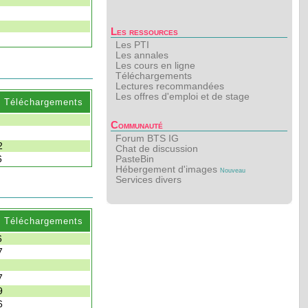
Les ressources
Les PTI
Les annales
Les cours en ligne
Téléchargements
Lectures recommandées
Les offres d'emploi et de stage
. Téléchargements
Communauté
Forum BTS IG
2
Chat de discussion
6
PasteBin
Hébergement d'images
Nouveau
Services divers
. Téléchargements
6
7
7
9
6