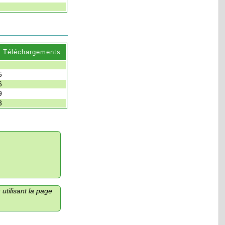
. Téléchargements
5
6
9
3
utilisant la page