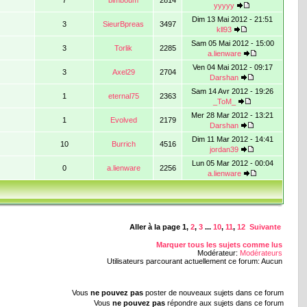
yyyyy
Dim 13 Mai 2012 - 21:51
3
SieurBpreas
3497
kll93
Sam 05 Mai 2012 - 15:00
3
Torlik
2285
a.lienware
Ven 04 Mai 2012 - 09:17
3
Axel29
2704
Darshan
Sam 14 Avr 2012 - 19:26
1
eternal75
2363
_ToM_
Mer 28 Mar 2012 - 13:21
1
Evolved
2179
Darshan
Dim 11 Mar 2012 - 14:41
10
Burrich
4516
jordan39
Lun 05 Mar 2012 - 00:04
0
a.lienware
2256
a.lienware
Aller à la page
1
,
2
,
3
...
10
,
11
,
12
Suivante
Marquer tous les sujets comme lus
Modérateur:
Modérateurs
Utilisateurs parcourant actuellement ce forum: Aucun
Vous
ne pouvez pas
poster de nouveaux sujets dans ce forum
Vous
ne pouvez pas
répondre aux sujets dans ce forum