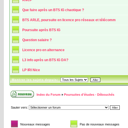
Que faire après un BTS IG chaotique ?
BTS ARLE, poursuite en licence pro réseaux et télécomm
Poursuite après BTS IG
Question salaire ?
Licence pro en alternance
L3 info après un BTS IG DA?
LP IRI Nice
Montrer les sujets depuis:
Index du Forum
»
Poursuites d'études - Débouchés
Sauter vers:
Nouveaux messages
Pas de nouveaux messages