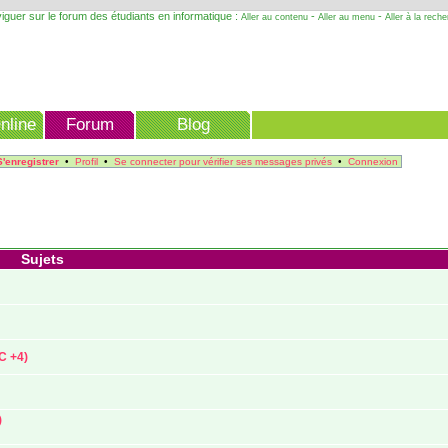
iguer sur le forum des étudiants en informatique :
-
-
Aller au contenu
Aller au menu
Aller à la rech
nline
Forum
Blog
S'enregistrer
•
Profil
•
Se connecter pour vérifier ses messages privés
•
Connexion
Sujets
C +4)
)