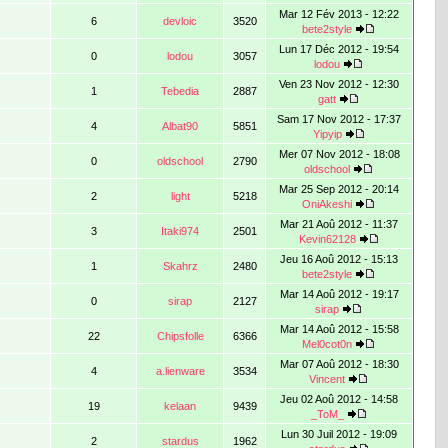
Mar 12 Fév 2013 - 12:22
6
devloic
3520
bete2style
Lun 17 Déc 2012 - 19:54
0
lodou
3057
lodou
Ven 23 Nov 2012 - 12:30
1
Tebedia
2887
gatt
Sam 17 Nov 2012 - 17:37
4
Albat90
5851
Yipyip
Mer 07 Nov 2012 - 18:08
0
oldschool
2790
oldschool
Mar 25 Sep 2012 - 20:14
2
light
5218
OniAkeshi
Mar 21 Aoû 2012 - 11:37
3
Itaki974
2501
Kevin62128
Jeu 16 Aoû 2012 - 15:13
1
Skahrz
2480
bete2style
Mar 14 Aoû 2012 - 19:17
0
sirap
2127
sirap
Mar 14 Aoû 2012 - 15:58
22
Chipsfolle
6366
Mel0cot0n
Mar 07 Aoû 2012 - 18:30
4
a.lienware
3534
Vincent
Jeu 02 Aoû 2012 - 14:58
19
kelaan
9439
_ToM_
Lun 30 Juil 2012 - 19:09
2
stardus
1962