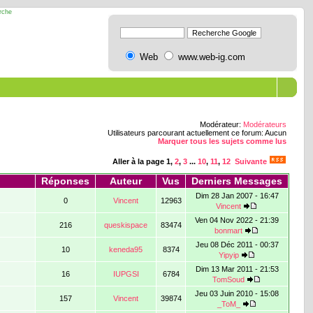
erche
Web
www.web-ig.com
Modérateur:
Modérateurs
Utilisateurs parcourant actuellement ce forum: Aucun
Marquer tous les sujets comme lus
Aller à la page
1
,
2
,
3
...
10
,
11
,
12
Suivante
Réponses
Auteur
Vus
Derniers Messages
Dim 28 Jan 2007 - 16:47
0
Vincent
12963
Vincent
Ven 04 Nov 2022 - 21:39
216
queskispace
83474
bonmart
Jeu 08 Déc 2011 - 00:37
10
keneda95
8374
Yipyip
Dim 13 Mar 2011 - 21:53
16
IUPGSI
6784
TomSoud
Jeu 03 Juin 2010 - 15:08
157
Vincent
39874
_ToM_