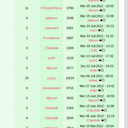
stardus
Mer 25 Juil 2012 - 20:50
11
PrinceDePerse
3796
Vincent
Mer 25 Juil 2012 - 13:38
6
platinum
2438
platinum
Mar 24 Juil 2012 - 19:13
2
a.lienware
2061
snics
Mar 24 Juil 2012 - 11:32
1
Proutiforme
2687
Nikooo
Mer 18 Juil 2012 - 14:12
3
Chipsfolle
2208
_ToM_
Ven 13 Juil 2012 - 17:32
5
xp3d
3129
yyyyy
Jeu 12 Juil 2012 - 16:23
5
Algrund
2577
Smile
Ven 06 Juil 2012 - 09:31
25
yyyyy
11619
kelaan
Mer 27 Juin 2012 - 14:42
6
dreamspawn
8710
shige
Mer 13 Juin 2012 - 16:55
0
Algrund
3033
Algrund
Mer 13 Juin 2012 - 11:08
5
Chipsfolle
2364
Chipsfolle
Mer 06 Juin 2012 - 12:19
8
Chipsfolle
2834
Chipsfolle
Mar 15 Mai 2012 - 20:04
7
bimboum
2814