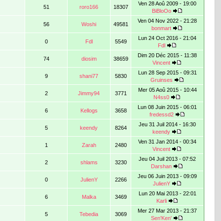
Ven 28 Aoû 2009 - 19:00
51
roro166
18307
BiBloOo
Ven 04 Nov 2022 - 21:28
56
Woshi
49581
bonmart
Lun 24 Oct 2016 - 21:04
0
Fdl
5549
Fdl
Dim 20 Déc 2015 - 11:38
74
diosim
38659
Vincent
Lun 28 Sep 2015 - 09:31
9
shani77
5830
Gruinses
Mer 05 Aoû 2015 - 10:44
2
Jimmy94
3771
N4ss0
Lun 08 Juin 2015 - 06:01
6
Kellogs
3658
fredessd2
Jeu 31 Juil 2014 - 16:30
5
keendy
8264
keendy
Ven 31 Jan 2014 - 00:34
1
Zarah
2480
Vincent
Jeu 04 Juil 2013 - 07:52
2
shlams
3230
Darshan
Jeu 06 Juin 2013 - 09:09
0
JulienY
2266
JulienY
Lun 20 Mai 2013 - 22:01
6
Malka
3469
Karli
Mer 27 Mar 2013 - 21:37
5
Tebedia
3069
Sen'Ken'