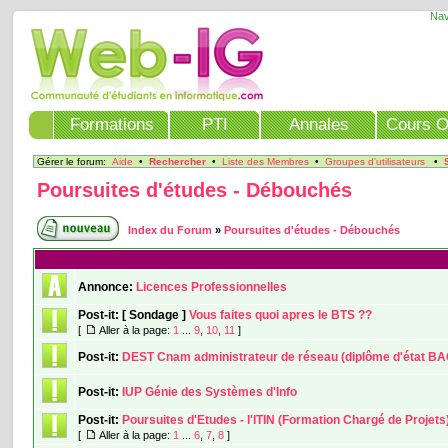
Nav
Formations
PTI
Annales
Cours O
Gérer le forum:
Aide
•
Rechercher
•
Liste des Membres
•
Groupes d'utilisateurs
•
Poursuites d'études - Débouchés
Index du Forum
»
Poursuites d'études - Débouchés
Annonce:
Licences Professionnelles
Post-it:
[ Sondage ]
Vous faites quoi apres le BTS ??
[
Aller à la page:
1
...
9
,
10
,
11
]
Post-it:
DEST Cnam administrateur de réseau (diplôme d'état BA
Post-it:
IUP Génie des Systèmes d'Info
Post-it:
Poursuites d'Etudes - l'ITIN (Formation Chargé de Projets
[
Aller à la page:
1
...
6
,
7
,
8
]